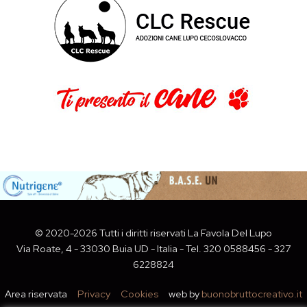
©
2020
-2026 Tutti i diritti riservati
La Favola Del Lupo
Via Roate, 4 - 33030 Buia UD - Italia
- Tel.
320 0588456 - 327
6228824
Area riservata
Privacy
Cookies
web by
buonobruttocreativo.it