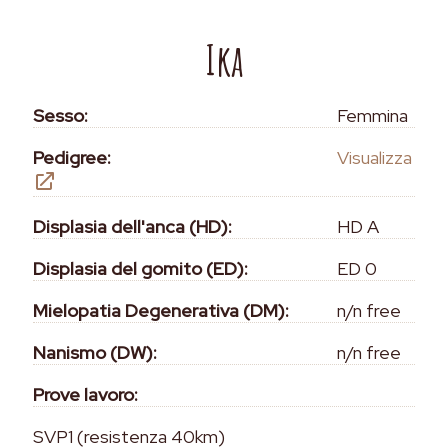
Ika
Sesso:
Femmina
Pedigree:
Visualizza
Displasia dell'anca (HD):
HD A
Displasia del gomito (ED):
ED 0
Mielopatia Degenerativa (DM):
n/n free
Nanismo (DW):
n/n free
Prove lavoro:
SVP1 (resistenza 40km)